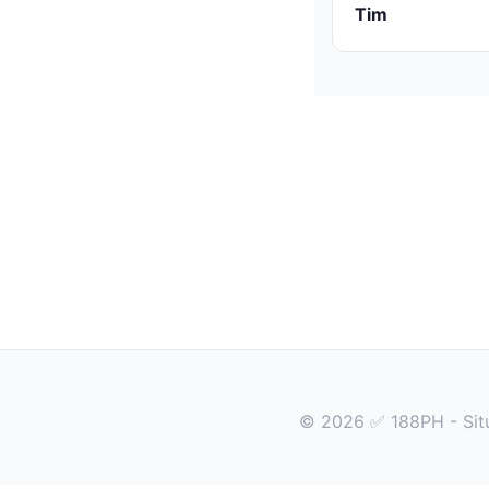
Tim
© 2026 ✅ 188PH - Situ