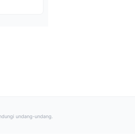
indungi undang-undang.