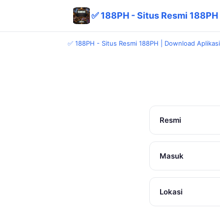
✅ 188PH - Situs Resmi 188PH 
✅ 188PH - Situs Resmi 188PH | Download Aplikasi
Resmi
Masuk
Lokasi